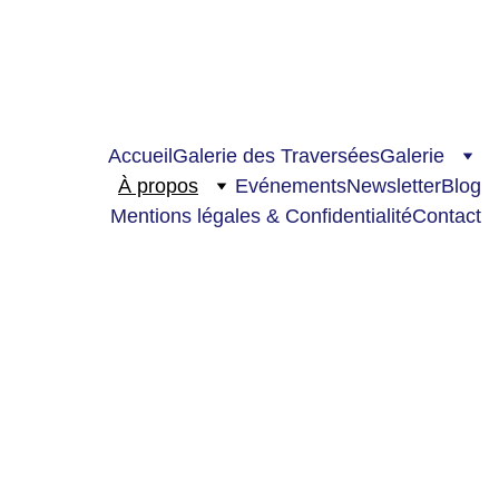
Nouveau sur le blog : 
“Murmuration - Exploration”
Accueil
Galerie des Traversées
Galerie
À propos
Evénements
Newsletter
Blog
Mentions légales & Confidentialité
Contact
Jacqueline 
Poitevin 