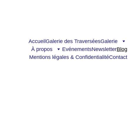
Nouveau sur le blog : 
“Murmuration - Exploration”
Accueil
Galerie des Traversées
Galerie
À propos
Evénements
Newsletter
Blog
Mentions légales & Confidentialité
Contact
Blog d’art 
contempor