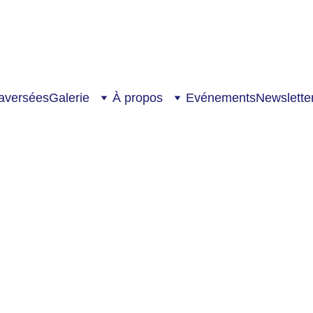
Nouveau sur le blog : 
“Murmuration - Exploration”
raversées
Galerie
À propos
Evénements
Newslette