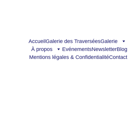
Nouveau sur le blog : 
“Murmuration - Exploration”
Accueil
Galerie des Traversées
Galerie
À propos
Evénements
Newsletter
Blog
Mentions légales & Confidentialité
Contact